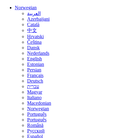
Norwegian
العربية
Azerbaijani
Català
中文
Hrvatski
Čeština
Dansk
Nederlands
English
Estonian
Persian
Français
Deutsch
עברית
Magyar
Italiano
Macedonian
Norwegian
Português
Português
Română
Русский
Español