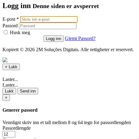
Logg inn
Denne siden er avsperret
E-post *
Passord
Husk meg
Glemt Passord?
Kopirett © 2026 2M Soluções Digitais. Alle rettigheter er reservert.
×
Lukk
Laster...
Laster...
Lukk
Send inn
×
Generer passord
Vennligst skriv inn et tall mellom 8 og 64 tegn for passordlengden
Passordlengde