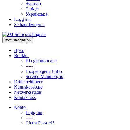
Svenska
Türkçe
Українська
Logg inn
Se handlevogn »
Bytt navigasjon
Hjem
Butikk
Bla gjennom alle
-----
Hospedagem Turbo
Serviço Manutenção
Driftsmeldinger
Kunnskapsbase
Nettverksstatus
Kontakt oss
Konto
Logg inn
-----
Glemt Passord?