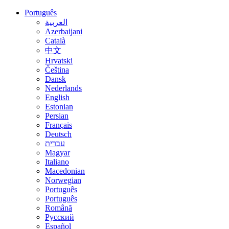
Português
العربية
Azerbaijani
Català
中文
Hrvatski
Čeština
Dansk
Nederlands
English
Estonian
Persian
Français
Deutsch
עברית
Magyar
Italiano
Macedonian
Norwegian
Português
Português
Română
Русский
Español