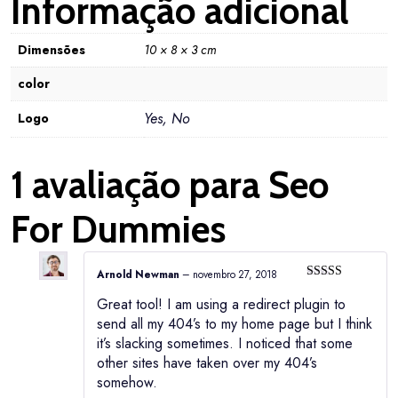
Informação adicional
Dimensões
10 × 8 × 3 cm
color
Yes, No
Logo
1 avaliação para
Seo
For Dummies
Arnold Newman
–
novembro 27, 2018
Avaliação
5
Great tool! I am using a redirect plugin to
de 5
send all my 404’s to my home page but I think
it’s slacking sometimes. I noticed that some
other sites have taken over my 404’s
somehow.