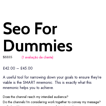
Seo For
Dummies
(
1
avaliação de cliente)
Avaliado
1
como
5.00
£
42.00
–
£
45.00
de 5, com
baseado em
avaliação de
A useful tool for narrowing down your goals to ensure they’re
cliente
viable is the SMART mnemonic.
This is exactly what this
mnemonic helps you to achieve.
Does the channel reach my intended audience?
Do the channels I’m considering work together to convey my message?