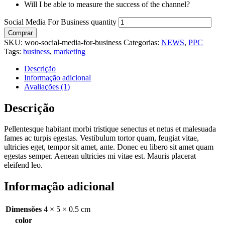
Will I be able to measure the success of the channel?
Social Media For Business quantity
Comprar
SKU:
woo-social-media-for-business
Categorias:
NEWS
,
PPC
Tags:
business
,
marketing
Descrição
Informação adicional
Avaliações (1)
Descrição
Pellentesque habitant morbi tristique senectus et netus et malesuada
fames ac turpis egestas. Vestibulum tortor quam, feugiat vitae,
ultricies eget, tempor sit amet, ante. Donec eu libero sit amet quam
egestas semper. Aenean ultricies mi vitae est. Mauris placerat
eleifend leo.
Informação adicional
Dimensões
4 × 5 × 0.5 cm
color