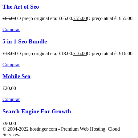
The Art of Seo
£
65.00
O preço original era: £65.00.
£
55.00
O preço atual é: £55.00.
Comprar
5 in 1 Seo Bundle
£
18.00
O preço original era: £18.00.
£
16.00
O preço atual é: £16.00.
Comprar
Mobile Seo
£
20.00
Comprar
Search Engine For Growth
£
90.00
© 2004-2022 hostinger.com - Premium Web Hosting, Cloud
Services.