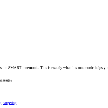
ble is the SMART mnemonic.
This is exactly what this mnemonic helps yo
message?
g
,
targeting