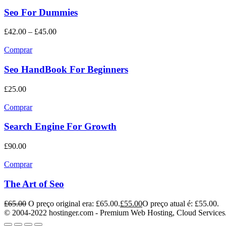
Seo For Dummies
£
42.00
–
£
45.00
Comprar
Seo HandBook For Beginners
£
25.00
Comprar
Search Engine For Growth
£
90.00
Comprar
The Art of Seo
£
65.00
O preço original era: £65.00.
£
55.00
O preço atual é: £55.00.
© 2004-2022 hostinger.com - Premium Web Hosting, Cloud Services