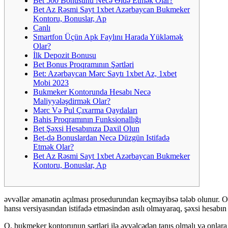
Bet 500 Bonusunu Necə Əldə Etmək Olar?
Bet Az Rəsmi Sayt 1xbet Azərbaycan Bukmeker
Kontoru, Bonuslar, Ap
Canlı
Smartfon Üçün Apk Faylını Harada Yükləmək
Olar?
İlk Depozit Bonusu
Bet Bonus Proqramının Şərtləri
Bet: Azərbaycan Mərc Saytı 1xbet Az, 1xbet
Mobi 2023
Bukmeker Kontorunda Hesabı Necə
Maliyyələşdirmək Olar?
Mərc Və Pul Çıxarma Qaydaları
Bahis Proqramının Funksionallığı
Bet Şəxsi Hesabınıza Daxil Olun
Bet-də Bonuslardan Necə Düzgün Istifadə
Etmək Olar?
Bet Az Rəsmi Sayt 1xbet Azərbaycan Bukmeker
Kontoru, Bonuslar, Ap
əvvəllər əmanətin açılması prosedurundan keçməyibsə tələb olunur. O
hansı versiyasından istifadə etməsindən asılı olmayaraq, şəxsi hesabın
O, bukmeker kontorunun şərtləri ilə əvvəlcədən tanış olmalı və onlar