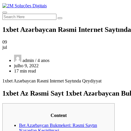
1xbet Azərbaycan Rəsmi Internet Saytınd
09
jul
admin /
4 anos
julho 9, 2022
17 min read
1xbet Azərbaycan Rəsmi Internet Saytında Qeydiyyat
1xbet Az Rəsmi Sayt 1xbet Azərbaycan Bu
Content
Bet Azərbaycan Bukmekeri: Rəsmi Saytın
Nəzərdən Keçirilməsi