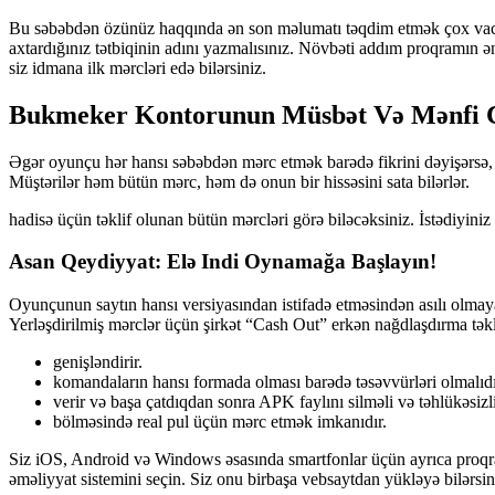
Bu səbəbdən özünüz haqqında ən son məlumatı təqdim etmək çox vacibdir
axtardığınız tətbiqinin adını yazmalısınız. Növbəti addım proqramın 
siz idmana ilk mərcləri edə bilərsiniz.
Bukmeker Kontorunun Müsbət Və Mənfi C
Əgər oyunçu hər hansı səbəbdən mərc etmək barədə fikrini dəyişərsə, 
Müştərilər həm bütün mərc, həm də onun bir hissəsini sata bilərlər.
hadisə üçün təklif olunan bütün mərcləri görə biləcəksiniz. İstədiyini
Asan Qeydiyyat: Elə Indi Oynamağa Başlayın!
Oyunçunun saytın hansı versiyasından istifadə etməsindən asılı olmaya
Yerləşdirilmiş mərclər üçün şirkət “Cash Out” erkən nağdlaşdırma təklif
genişləndirir.
komandaların hansı formada olması barədə təsəvvürləri olmalıdı
verir və başa çatdıqdan sonra APK faylını silməli və təhlükəsizl
bölməsində real pul üçün mərc etmək imkanıdır.
Siz iOS, Android və Windows əsasında smartfonlar üçün ayrıca proqra
əməliyyat sistemini seçin. Siz onu birbaşa vebsaytdan yükləyə bilər