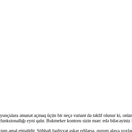
yunçulara əmanət açmaq üçün bir neçə variant da təklif olunur ki, onl
 funksionallığı eyni qalır. Bukmeker kontoru sizin mərc edə biləcəyiniz
a tam əməl etməlidir. Şübhəli fəaliyyət aşkar edilərsə, qurum əlavə yo