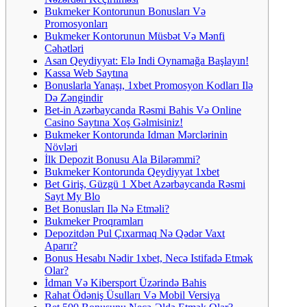
Bukmeker Kontorunun Bonusları Və
Promosyonları
Bukmeker Kontorunun Müsbət Və Mənfi
Cəhətləri
Asan Qeydiyyat: Elə Indi Oynamağa Başlayın!
Kassa Web Saytına
Bonuslarla Yanaşı, 1xbet Promosyon Kodları Ilə
Də Zəngindir
Bet-in Azərbaycanda Rəsmi Bahis Və Online
Casino Saytına Xoş Gəlmisiniz!
Bukmeker Kontorunda Idman Mərclərinin
Növləri
İlk Depozit Bonusu Ala Bilərəmmi?
Bukmeker Kontorunda Qeydiyyat 1xbet
Bet Giriş, Güzgü 1 Xbet Azərbaycanda Rəsmi
Sayt My Blo
Bet Bonusları Ilə Nə Etməli?
Bukmeker Proqramları
Depozitdən Pul Çıxarmaq Nə Qədər Vaxt
Aparır?
Bonus Hesabı Nədir 1xbet, Necə Istifadə Etmək
Olar?
İdman Və Kibersport Üzərində Bahis
Rahat Ödəniş Üsulları Və Mobil Versiya