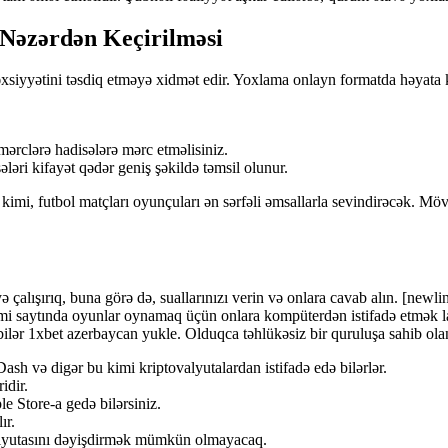
Nəzərdən Keçirilməsi
siyyətini təsdiq etməyə xidmət edir. Yoxlama onlayn formatda həyata ke
mərclərə hadisələrə mərc etməlisiniz.
ələri kifayət qədər geniş şəkildə təmsil olunur.
iyi kimi, futbol matçları oyunçuları ən sərfəli əmsallarla sevindirəcək.
alışırıq, buna görə də, suallarınızı verin və onlara cavab alın. [newli
i saytında oyunlar oynamaq üçün onlara kompüterdən istifadə etmək laz
bilər 1xbet azerbaycan yukle. Olduqca təhlükəsiz bir quruluşa sahib ola
sh və digər bu kimi kriptovalyutalardan istifadə edə bilərlər.
idir.
 Store-a gedə bilərsiniz.
ır.
valyutasını dəyişdirmək mümkün olmayacaq.