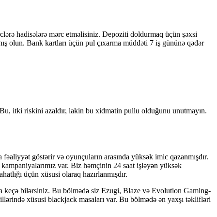
clərə hadisələrə mərc etməlisiniz. Depoziti doldurmaq üçün şəxsi
nış olun. Bank kartları üçün pul çıxarma müddəti 7 iş gününə qədər
, itki riskini azaldır, lakin bu xidmətin pullu olduğunu unutmayın.
a fəaliyyət göstərir və oyunçuların arasında yüksək imic qazanmışdır.
və kampaniyalarımız var. Biz həmçinin 24 saat işləyən yüksək
ahatlığı üçün xüsusi olaraq hazırlanmışdır.
ına keçə bilərsiniz. Bu bölmədə siz Ezugi, Blaze və Evolution Gaming-
dillərində xüsusi blackjack masaları var. Bu bölmədə ən yaxşı təklifləri