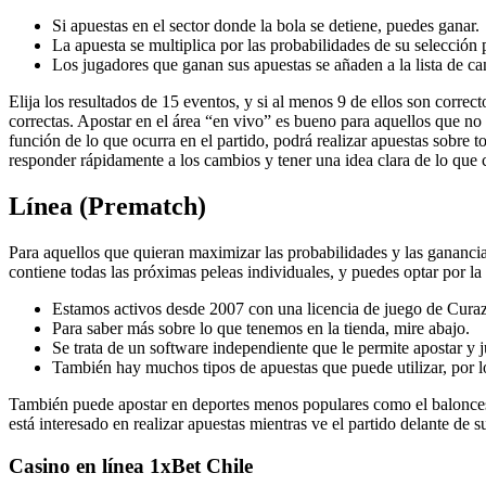
Si apuestas en el sector donde la bola se detiene, puedes ganar.
La apuesta se multiplica por las probabilidades de su selección 
Los jugadores que ganan sus apuestas se añaden a la lista de ca
Elija los resultados de 15 eventos, y si al menos 9 de ellos son corre
correctas. Apostar en el área “en vivo” es bueno para aquellos que no
función de lo que ocurra en el partido, podrá realizar apuestas sobre 
responder rápidamente a los cambios y tener una idea clara de lo que c
Línea (Prematch)
Para aquellos que quieran maximizar las probabilidades y las ganancia
contiene todas las próximas peleas individuales, y puedes optar por la
Estamos activos desde 2007 con una licencia de juego de Cura
Para saber más sobre lo que tenemos en la tienda, mire abajo.
Se trata de un software independiente que le permite apostar y ju
También hay muchos tipos de apuestas que puede utilizar, por l
También puede apostar en deportes menos populares como el baloncesto
está interesado en realizar apuestas mientras ve el partido delante de s
Casino en línea 1xBet Chile