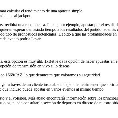
para calcular el rendimiento de una apuesta simple.
ndidatos al jackpot.
ctos, recibirá una recompensa. Puede, por ejemplo, apostar por el result
 quieren esperar demasiado tiempo a los resultados del partido, además 
todo tipo de pronósticos potenciales. Debido a que las probabilidades e
ada evento podría llevar.
s, esta opción es muy útil. 1xBet le da la opción de hacer apuestas en
 opción de transmisión en vivo si lo deseas.
zao 1668/JAZ, lo que demuestra que valoramos su seguridad.
gar a través de un cliente instalable independiente sin tener que abrir la
o que incluso puede apostar en varios eventos al mismo tiempo.
 y el voleibol. Más abajo encontrarás información sobre los principal
us ojos, puede consultar la sección de deportes en directo de nuestro siti