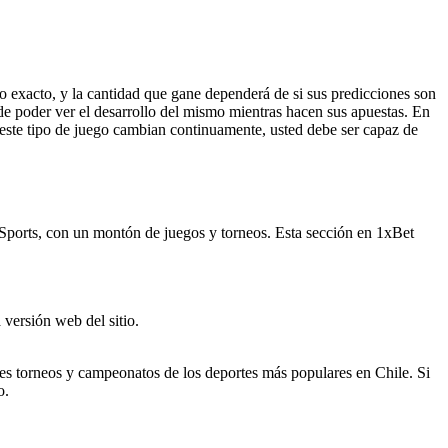
ado exacto, y la cantidad que gane dependerá de si sus predicciones son
de poder ver el desarrollo del mismo mientras hacen sus apuestas. En
n este tipo de juego cambian continuamente, usted debe ser capaz de
 eSports, con un montón de juegos y torneos. Esta sección en 1xBet
 versión web del sitio.
es torneos y campeonatos de los deportes más populares en Chile. Si
o.