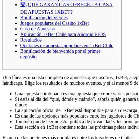
🏆¿QUÉ GARANTÍAS OFRECE LA CASA
DE APUESTAS 1XBET?
Bonificación del viernes
Juegos populares del Casino 1xBet
Casa de Apuestas
Aplicación 1xBet Chile para Android e iOS
Resultados
Opciones de apuestas populares en 1xBet Chile
Bonificación de bienvenida por el primer
depósito
Una línea es una lista completa de apuestas que nosotros, 1xBet, acept
hándicaps. Elige los resultados de muchos eventos, y si al menos 9 de 
Una apuesta combinada es una apuesta que cubre varias posici
Si estás al día del “qué, dónde y cuándo”, sabrás quién ganará 
dinero.
La aplicación oficial de 1xBet está disponible para su descarga g
Es una de las opciones más populares entre los jugadores de Ch
También puede leer nuestra política de privacidad y los principi
Esta sección en 1xBet contiene todas las próximas peleas indivi
Es una de las opciones más populares entre los jugadores de Chile.