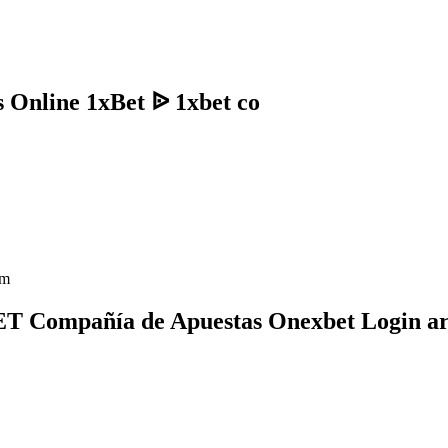
 Online 1xBet ᐉ 1xbet co
om
ET Compañía de Apuestas Onexbet Login a