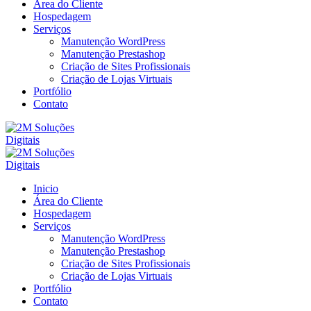
Área do Cliente
Hospedagem
Serviços
Manutenção WordPress
Manutenção Prestashop
Criação de Sites Profissionais
Criação de Lojas Virtuais
Portfólio
Contato
Inicio
Área do Cliente
Hospedagem
Serviços
Manutenção WordPress
Manutenção Prestashop
Criação de Sites Profissionais
Criação de Lojas Virtuais
Portfólio
Contato