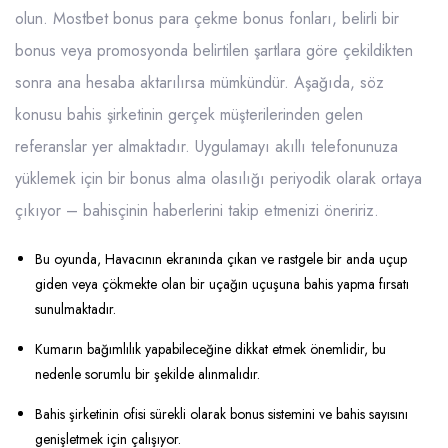
olun. Mostbet bonus para çekme bonus fonları, belirli bir
bonus veya promosyonda belirtilen şartlara göre çekildikten
sonra ana hesaba aktarılırsa mümkündür. Aşağıda, söz
konusu bahis şirketinin gerçek müşterilerinden gelen
referanslar yer almaktadır. Uygulamayı akıllı telefonunuza
yüklemek için bir bonus alma olasılığı periyodik olarak ortaya
çıkıyor – bahisçinin haberlerini takip etmenizi öneririz.
Bu oyunda, Havacının ekranında çıkan ve rastgele bir anda uçup
giden veya çökmekte olan bir uçağın uçuşuna bahis yapma fırsatı
sunulmaktadır.
Kumarın bağımlılık yapabileceğine dikkat etmek önemlidir, bu
nedenle sorumlu bir şekilde alınmalıdır.
Bahis şirketinin ofisi sürekli olarak bonus sistemini ve bahis sayısını
genişletmek için çalışıyor.