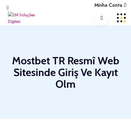
Minha Conta
Mostbet TR Resmî Web
Sitesinde Giriş Ve Kayıt
Olm