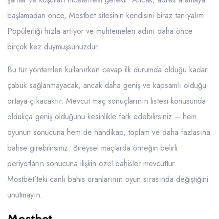
başlamadan önce, Mostbet sitesinin kendisini biraz tanıyalım.
Popülerliği hızla artıyor ve muhtemelen adını daha önce
birçok kez duymuşsunuzdur.
Bu tür yöntemleri kullanırken cevap ilk durumda olduğu kadar
çabuk sağlanmayacak, ancak daha geniş ve kapsamlı olduğu
ortaya çıkacaktır. Mevcut maç sonuçlarının listesi konusunda
oldukça geniş olduğunu kesinlikle fark edebilirsiniz – hem
oyunun sonucuna hem de handikap, toplam ve daha fazlasına
bahse girebilirsiniz. Bireysel maçlarda örneğin belirli
periyotların sonucuna ilişkin özel bahisler mevcuttur.
Mostbet’teki canlı bahis oranlarının oyun sırasında değiştiğini
unutmayın.
Mostbet