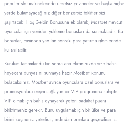
popüler slot makinelerinde ücretsiz çevirmeler ve başka hiçbir
yerde bulamayacağınız diğer benzersiz teklifler sizi
şaşırtacak. Hoş Geldin Bonusuna ek olarak, Mostbet mevcut
oyuncular için yeniden yükleme bonusları da sunmaktadır. Bu
bonuslar, casinoda yapılan sonraki para yatırma işlemlerinde
kullanılabilir.
Kurulum tamamlandıktan sonra ana ekranınızda size bahis
heyecanı dünyasını sunmaya hazır Mostbet ikonunu
bulacaksınız. Mostbet ayrıca oyunculara özel bonuslara ve
promosyonlara erişim sağlayan bir VIP programına sahiptir.
VIP olmak için bahis oynayarak yeterli sadakat puanı
biriktirmeniz gerekir. Bunu uygulamak için bir ülke ve para
birimi seçmeniz yeterlidir, ardından oranlara geçebilirsiniz.