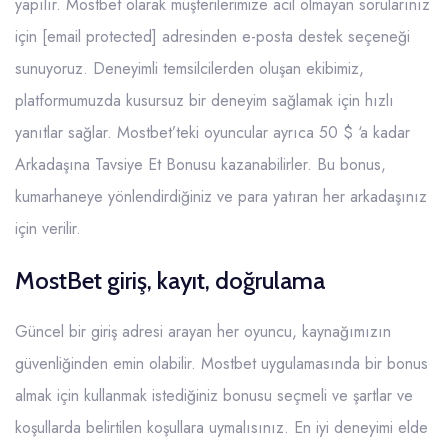
yapılır. Mostbet olarak müşterilerimize acil olmayan sorularınız
için [email protected] adresinden e-posta destek seçeneği
sunuyoruz. Deneyimli temsilcilerden oluşan ekibimiz,
platformumuzda kusursuz bir deneyim sağlamak için hızlı
yanıtlar sağlar. Mostbet’teki oyuncular ayrıca 50 $ ‘a kadar
Arkadaşına Tavsiye Et Bonusu kazanabilirler. Bu bonus,
kumarhaneye yönlendirdiğiniz ve para yatıran her arkadaşınız
için verilir.
MostBet giriş, kayıt, doğrulama
Güncel bir giriş adresi arayan her oyuncu, kaynağımızın
güvenliğinden emin olabilir. Mostbet uygulamasında bir bonus
almak için kullanmak istediğiniz bonusu seçmeli ve şartlar ve
koşullarda belirtilen koşullara uymalısınız. En iyi deneyimi elde