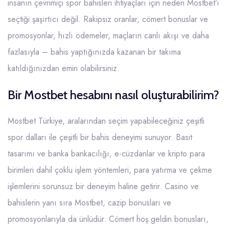
insanın çevrimiçi spor bahisleri ihtiyaçları için neden Mostbet’i
seçtiği şaşırtıcı değil. Rakipsiz oranlar, cömert bonuslar ve
promosyonlar, hızlı ödemeler, maçların canlı akışı ve daha
fazlasıyla – bahis yaptığınızda kazanan bir takıma
katıldığınızdan emin olabilirsiniz.
Bir Mostbet hesabını nasıl oluşturabilirim?
Mostbet Türkiye, aralarından seçim yapabileceğiniz çeşitli
spor dalları ile çeşitli bir bahis deneyimi sunuyor. Basit
tasarımı ve banka bankacılığı, e-cüzdanlar ve kripto para
birimleri dahil çoklu işlem yöntemleri, para yatırma ve çekme
işlemlerini sorunsuz bir deneyim haline getirir. Casino ve
bahislerin yanı sıra Mostbet, cazip bonusları ve
promosyonlarıyla da ünlüdür. Cömert hoş geldin bonusları,