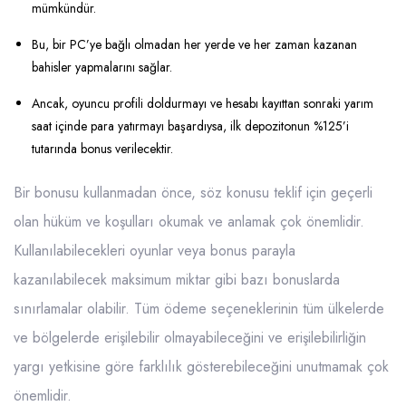
mümkündür.
Bu, bir PC’ye bağlı olmadan her yerde ve her zaman kazanan
bahisler yapmalarını sağlar.
Ancak, oyuncu profili doldurmayı ve hesabı kayıttan sonraki yarım
saat içinde para yatırmayı başardıysa, ilk depozitonun %125’i
tutarında bonus verilecektir.
Bir bonusu kullanmadan önce, söz konusu teklif için geçerli
olan hüküm ve koşulları okumak ve anlamak çok önemlidir.
Kullanılabilecekleri oyunlar veya bonus parayla
kazanılabilecek maksimum miktar gibi bazı bonuslarda
sınırlamalar olabilir. Tüm ödeme seçeneklerinin tüm ülkelerde
ve bölgelerde erişilebilir olmayabileceğini ve erişilebilirliğin
yargı yetkisine göre farklılık gösterebileceğini unutmamak çok
önemlidir.