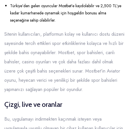
Türkiye’den gelen oyuncular Mostbet’e kaydolabilir ve 2,500 TL’ye
kadar kumarhanede oynamak için hoşgeldin bonusu alma
seçeneğine sahip olabilirler.
Sitenin kullanıcıları, platformun kolay ve kullanıcı dostu düzeni
sayesinde tercih ettikleri spor etkinliklerine kolayca ve hızlı bir
şekilde bahis oynayabilirler. Mostbet, spor bahisleri, canlı
bahisler, casino oyunları ve çok daha fazlası dahil olmak
üzere çok çeşitli bahis seçenekleri sunar. Mostbet’in Aviator
oyunu, heyecan verici ve yenilikçi bir şekilde spor bahisleri
yapmanızı sağlayan popüler bir oyundur.
Çizgi, live ve oranlar
Bu, uygulamayı indirmekten kaçınmak isteyen veya
uygulamayla uyumlu olmayan bir cihaz kullanan kullanıcılar için