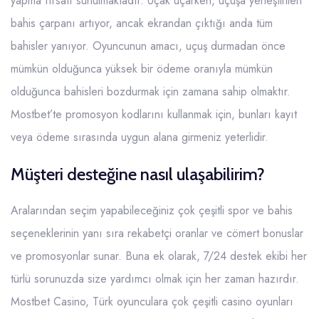
yapma fırsatı sunulmaktadır. Uçak uçarken, uçuşa yerleştirilen
bahis çarpanı artıyor, ancak ekrandan çıktığı anda tüm
bahisler yanıyor. Oyuncunun amacı, uçuş durmadan önce
mümkün olduğunca yüksek bir ödeme oranıyla mümkün
olduğunca bahisleri bozdurmak için zamana sahip olmaktır.
Mostbet’te promosyon kodlarını kullanmak için, bunları kayıt
veya ödeme sırasında uygun alana girmeniz yeterlidir.
Müşteri desteğine nasıl ulaşabilirim?
Aralarından seçim yapabileceğiniz çok çeşitli spor ve bahis
seçeneklerinin yanı sıra rekabetçi oranlar ve cömert bonuslar
ve promosyonlar sunar. Buna ek olarak, 7/24 destek ekibi her
türlü sorunuzda size yardımcı olmak için her zaman hazırdır.
Mostbet Casino, Türk oyunculara çok çeşitli casino oyunları