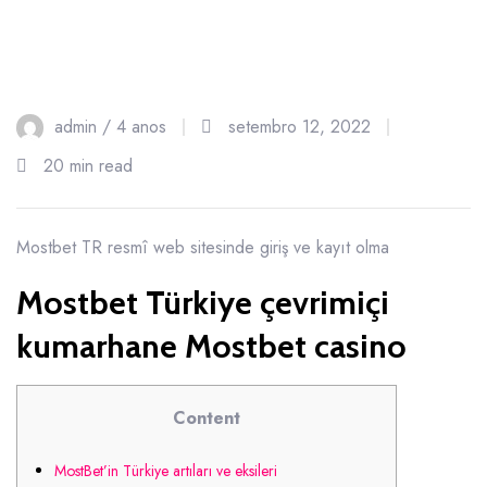
12
admin /
4 anos
setembro 12, 2022
set
20 min read
Mostbet TR resmî web sitesinde giriş ve kayıt olma
Mostbet Türkiye çevrimiçi
kumarhane Mostbet casino
Content
MostBet’in Türkiye artıları ve eksileri