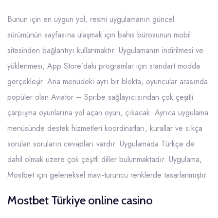
Bunun için en uygun yol, resmi uygulamanın güncel
sürümünün sayfasına ulaşmak için bahis bürosunun mobil
sitesinden bağlantıyı kullanmaktır. Uygulamanın indirilmesi ve
yüklenmesi, App Store’daki programlar için standart modda
gerçekleşir. Ana menüdeki ayrı bir blokta, oyuncular arasında
popüler olan Aviator – Spribe sağlayıcısından çok çeşitli
çarpışma oyunlarına yol açan oyun, çıkacak. Ayrıca uygulama
menüsünde destek hizmetleri koordinatları, kurallar ve sıkça
sorulan soruların cevapları vardır. Uygulamada Türkçe de
dahil olmak üzere çok çeşitli diller bulunmaktadır. Uygulama,
Mostbet için geleneksel mavi-turuncu renklerde tasarlanmıştır.
Mostbet Türkiye online casino