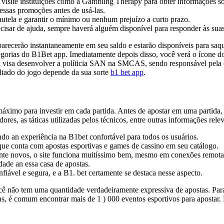
, visite instituições como a Gambling Therapy para obter informações so
dessas promoções antes de usá-las.
utela e garantir o mínimo ou nenhum prejuízo a curto prazo.
cisar de ajuda, sempre haverá alguém disponível para responder às suas
parecerão instantaneamente em seu saldo e estarão disponíveis para sa
ategorias do B1Bet app. Imediatamente depois disso, você verá o ícone 
nal visa desenvolver a políticia SAN na SMCAS, sendo responsável pel
ultado do jogo depende da sua sorte
b1 bet app
.
ximo para investir em cada partida. Antes de apostar em uma partida, 
dores, as táticas utilizadas pelos técnicos, entre outras informações rele
ndo an experiência na B1bet confortável para todos os usuários.
ue conta com apostas esportivas e games de cassino em seu catálogo.
mente novos, o site funciona muitíssimo bem, mesmo em conexões remota
idade an essa casa de apostas.
iável e segura, e a B1. bet certamente se destaca nesse aspecto.
cê não tem uma quantidade verdadeiramente expressiva de apostas. Para s
s, é comum encontrar mais de 1 ) 000 eventos esportivos para apostar