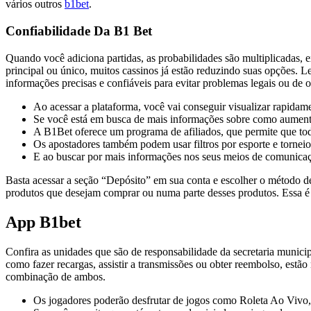
vários outros
b1bet
.
Confiabilidade Da B1 Bet
Quando você adiciona partidas, as probabilidades são multiplicadas,
principal ou único, muitos cassinos já estão reduzindo suas opções. L
informações precisas e confiáveis para evitar problemas legais ou de o
Ao acessar a plataforma, você vai conseguir visualizar rapidame
Se você está em busca de mais informações sobre como aumentar 
A B1Bet oferece um programa de afiliados, que permite que tod
Os apostadores também podem usar filtros por esporte e tornei
E ao buscar por mais informações nos seus meios de comunicaç
Basta acessar a seção “Depósito” em sua conta e escolher o método
produtos que desejam comprar ou numa parte desses produtos. Essa é 
App B1bet
Confira as unidades que são de responsabilidade da secretaria municip
como fazer recargas, assistir a transmissões ou obter reembolso, est
combinação de ambos.
Os jogadores poderão desfrutar de jogos como Roleta Ao Vivo