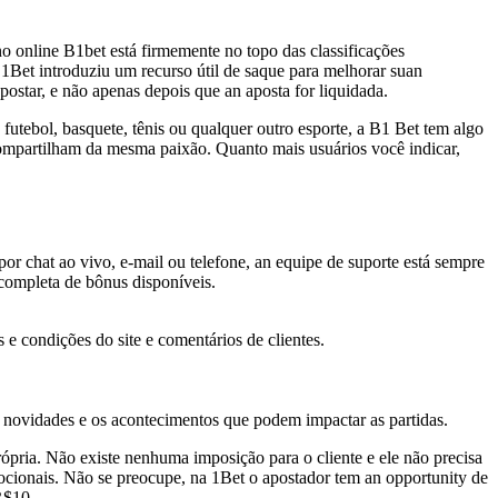
no online B1bet está firmemente no topo das classificações
Bet introduziu um recurso útil de saque para melhorar suan
ostar, e não apenas depois que an aposta for liquidada.
futebol, basquete, tênis ou qualquer outro esporte, a B1 Bet tem algo
 compartilham da mesma paixão. Quanto mais usuários você indicar,
r chat ao vivo, e-mail ou telefone, an equipe de suporte está sempre
 completa de bônus disponíveis.
 e condições do site e comentários de clientes.
s novidades e os acontecimentos que podem impactar as partidas.
ópria. Não existe nenhuma imposição para o cliente e ele não precisa
mocionais. Não se preocupe, na 1Bet o apostador tem an opportunity de
R$10.