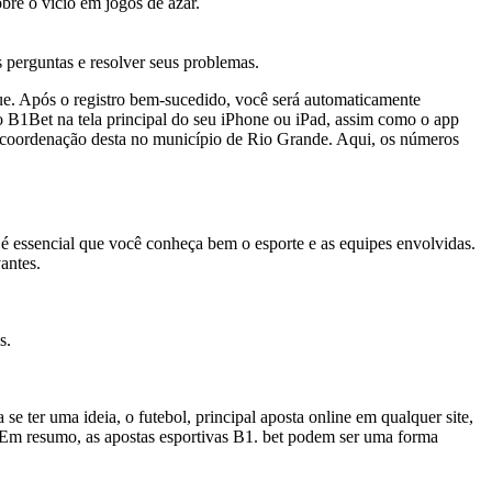
bre o vício em jogos de azar.
 perguntas e resolver seus problemas.
que. Após o registro bem-sucedido, você será automaticamente
do B1Bet na tela principal do seu iPhone ou iPad, assim como o app
a coordenação desta no município de Rio Grande. Aqui, os números
é essencial que você conheça bem o esporte e as equipes envolvidas.
vantes.
s.
e ter uma ideia, o futebol, principal aposta online em qualquer site,
. Em resumo, as apostas esportivas B1. bet podem ser uma forma