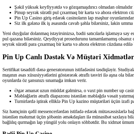
Şəkil yüksək keyfiyyətdə və gözqamaşdırıcı olmadan olmalıdır 
Pinup seyrək sürətli pul çıxarmaq bir karta və ahora elektron cüz
Pin Up Casino giriş edərək casinoların lap məşhur oyunlarından b
Siz ilk gələnə ilk iş əsasında cavab şəhla bilərsiniz, lakin umm
Yeni duyğular dolanmaq istəyirsinizsə, bədii satıcılarla işləməyə səy 
pul qazana bilərsiniz. Qeydiyyat prosedurunu tamamlamamış olsanız da
seyrək sürətli para çıxarmaq bir karta və ahora elektron cüzdana edilə b
Pin Up Canlı Dəstək Və Müştəri Xidmətlər
Sertifikat təsadüfi dənə generatorunun istifadəsini təsdiqləyir. Studiy
maşının əsas xüsusiyyətlərini göstərərək ətraflı təsviri ilə aşna ola bi
oyunlarda öz şansınızı sınamağa imkan verir.
Əgər əmanət uzun müddət gəlmirsə, o vaxt pin number up casino 
Məbləğlərin ətraflı diapazonu istənilən məbləğdə vəsait yatırmağ
Turnirlərdə iştirak elliklə Pin Up kazino müştəriləri üçün izafi 
Siz həmçinin qəfil messencerlərdən istifadə edərək mütəxəssislərlə ba
istənilən məlumat üçün şöbənin əməkdaşları ilə münasibət saxlaya bilə
bağlılıq qurmağın lap yüngül yolu onlayn söhbətdir. Bu xidmət ümumə
Bədii Pin Up Casino