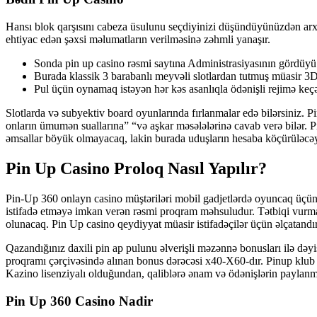
Hansı blok qarşısını cabeza üsulunu seçdiyinizi düşündüyünüzdən arxay
ehtiyac edən şəxsi məlumatların verilməsinə zəhmli yanaşır.
Sonda pin up casino rəsmi saytına Administrasiyasının gördüyü
Burada klassik 3 barabanlı meyvəli slotlardan tutmuş müasir 3D 
Pul üçün oynamaq istəyən hər kəs asanlıqla ödənişli rejimə keçə
Slotlarda və subyektiv board oyunlarında fırlanmalar edə bilərsiniz. 
onların ümumən suallarına” “və aşkar məsələlərinə cavab verə bilər. P
əmsallar böyük olmayacaq, lakin burada uduşların hesaba köçürüləcəyi
Pin Up Casino Proloq Nasıl Yapılır?
Pin-Up 360 onlayn casino müştəriləri mobil gadjetlərdə oyuncaq üçün
istifadə etməyə imkan verən rəsmi proqram məhsuludur. Tətbiqi vurmaq 
olunacaq. Pin Up casino qeydiyyat müasir istifadəçilər üçün əlçatandır
Qazandığınız daxili pin ap pulunu əlverişli məzənnə bonusları ilə dəyi
proqramı çərçivəsində alınan bonus dərəcəsi x40-X60-dır. Pinup klub tez-
Kazino lisenziyalı olduğundan, qaliblərə ənam və ödənişlərin paylanma
Pin Up 360 Casino Nadir