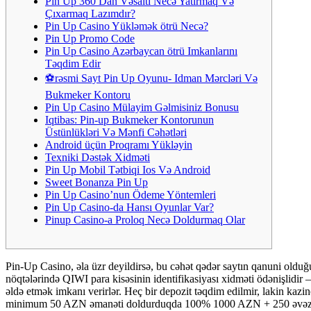
Pin Up 360 Dan Vəsaiti Necə Yatırmaq Və
Çıxarmaq Lazımdır?
Pin Up Casino Yükləmək ötrü Necə?
Pin Up Promo Code
Pin Up Casino Azərbaycan ötrü Imkanlarını
Təqdim Edir
⚽rəsmi Sayt Pin Up Oyunu- Idman Mərcləri Və
Bukmeker Kontoru
Pin Up Casino Mülayim Gəlmisiniz Bonusu
Iqtibas: Pin-up Bukmeker Kontorunun
Üstünlükləri Və Mənfi Cəhətləri
Android üçün Proqramı Yükləyin
Texniki Dəstək Xidməti
Pin Up Mobil Tətbiqi Ios Və Android
Sweet Bonanza Pin Up
Pin Up Casino’nun Ödeme Yöntemleri
Pin Up Casino-da Hansı Oyunlar Var?
Pinup Casino-a Proloq Necə Doldurmaq Olar
Pin-Up Casino, əla üzr deyildirsə, bu cəhət qədər saytın qanuni olduğ
nöqtələrində QIWI para kisəsinin identifikasiyası xidməti ödənişlid
əldə etmək imkanı verirlər. Heç bir depozit təqdim edilmir, lakin kazi
minimum 50 AZN əmanəti doldurduqda 100% 1000 AZN + 250 əvəzsiz