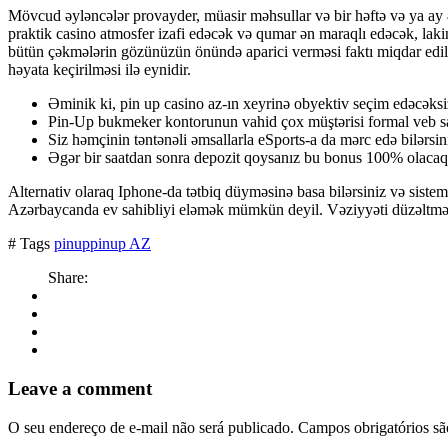
Mövcud əyləncələr provayder, müasir məhsullar və bir həftə və ya ay ər
praktik casino atmosfer izafi edəcək və qumar ən maraqlı edəcək, laki
bütün çəkmələrin gözünüzün önündə aparici verməsi faktı miqdar edilə 
həyata keçirilməsi ilə eynidir.
Əminik ki, pin up casino az-ın xeyrinə obyektiv seçim edəcəksi
Pin-Up bukmeker kontorunun vahid çox müştərisi formal veb sayt
Siz həmçinin təntənəli əmsallarla eSports-a da mərc edə bilərsin
Əgər bir saatdan sonra depozit qoysanız bu bonus 100% olacaq
Alternativ olaraq Iphone-da tətbiq düyməsinə basa bilərsiniz və siste
Azərbaycanda ev sahibliyi eləmək mümkün deyil. Vəziyyəti düzəltmək öt
# Tags
pinup
pinup AZ
Share:
Leave a comment
O seu endereço de e-mail não será publicado.
Campos obrigatórios s