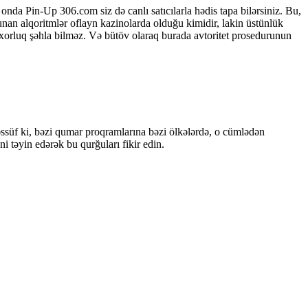
onda Pin-Up 306.com siz də canlı satıcılarla hədis tapa bilərsiniz. Bu,
unan alqoritmlər oflayn kazinolarda olduğu kimidir, lakin üstünlük
lxorluq şəhla bilməz. Və bütöv olaraq burada avtoritet prosedurunun
əssüf ki, bəzi qumar proqramlarına bəzi ölkələrdə, o cümlədən
 təyin edərək bu qurğuları fikir edin.