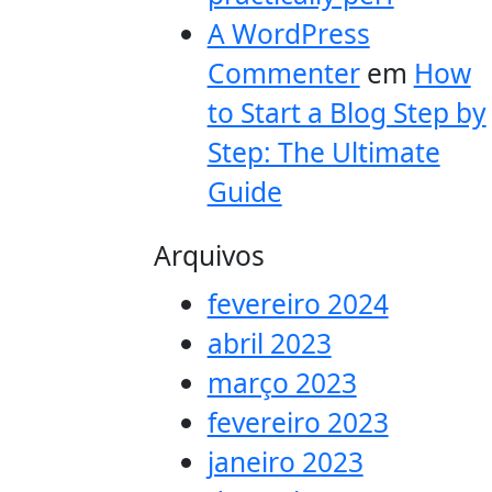
A WordPress
Commenter
em
How
to Start a Blog Step by
Step: The Ultimate
Guide
Arquivos
fevereiro 2024
abril 2023
março 2023
fevereiro 2023
janeiro 2023