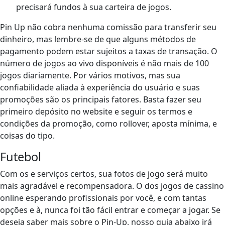
precisará fundos à sua carteira de jogos.
Pin Up não cobra nenhuma comissão para transferir seu
dinheiro, mas lembre-se de que alguns métodos de
pagamento podem estar sujeitos a taxas de transação. O
número de jogos ao vivo disponíveis é não mais de 100
jogos diariamente. Por vários motivos, mas sua
confiabilidade aliada à experiência do usuário e suas
promoções são os principais fatores. Basta fazer seu
primeiro depósito no website e seguir os termos e
condições da promoção, como rollover, aposta mínima, e
coisas do tipo.
Futebol
Com os e serviços certos, sua fotos de jogo será muito
mais agradável e recompensadora. O dos jogos de cassino
online esperando profissionais por você, e com tantas
opções e à, nunca foi tão fácil entrar e começar a jogar. Se
deseja saber mais sobre o Pin-Up, nosso guia abaixo irá