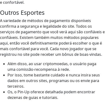
e confortável.
Outros Esportes
A variedade de métodos de pagamento disponíveis
confirma a segurança e legalidade do site. Todos os
serviços de pagamento que você verá aqui são confiáveis ​​e
confiáveis. Existem também muitos métodos populares
aqui, então você definitivamente poderá escolher o que é
mais confortável para você. Cada novo jogador que se
registrou no site pode receber um bônus de boas-vindas.
Além disso, ao usar criptomoedas, o usuário paga
uma comissão-recompensa à rede.
Por isso, tome bastante cuidado e nunca insira seus
dados em outros sites, programas ou os envie para
terceiros.
Os, o Pin-Up oferece detalhada podem encontrar
dezenas de guias e tutoriais.