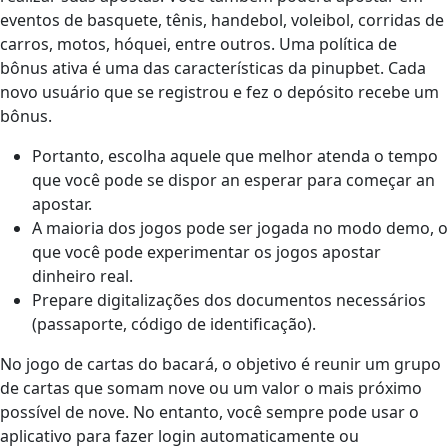
eventos de basquete, tênis, handebol, voleibol, corridas de
carros, motos, hóquei, entre outros. Uma política de
bônus ativa é uma das características da pinupbet. Cada
novo usuário que se registrou e fez o depósito recebe um
bônus.
Portanto, escolha aquele que melhor atenda o tempo
que você pode se dispor an esperar para começar an
apostar.
A maioria dos jogos pode ser jogada no modo demo, o
que você pode experimentar os jogos apostar
dinheiro real.
Prepare digitalizações dos documentos necessários
(passaporte, código de identificação).
No jogo de cartas do bacará, o objetivo é reunir um grupo
de cartas que somam nove ou um valor o mais próximo
possível de nove. No entanto, você sempre pode usar o
aplicativo para fazer login automaticamente ou