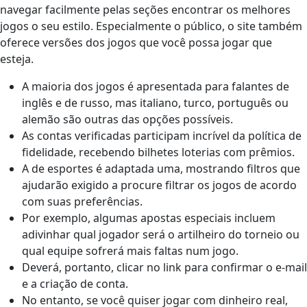
navegar facilmente pelas seções encontrar os melhores
jogos o seu estilo. Especialmente o público, o site também
oferece versões dos jogos que você possa jogar que
esteja.
A maioria dos jogos é apresentada para falantes de
inglês e de russo, mas italiano, turco, português ou
alemão são outras das opções possíveis.
As contas verificadas participam incrível da política de
fidelidade, recebendo bilhetes loterias com prêmios.
A de esportes é adaptada uma, mostrando filtros que
ajudarão exigido a procure filtrar os jogos de acordo
com suas preferências.
Por exemplo, algumas apostas especiais incluem
adivinhar qual jogador será o artilheiro do torneio ou
qual equipe sofrerá mais faltas num jogo.
Deverá, portanto, clicar no link para confirmar o e-mail
e a criação de conta.
No entanto, se você quiser jogar com dinheiro real,