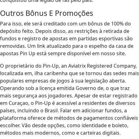
Outros Bônus E Promoções
Para isso, ele será creditado com um bônus de 100% do
depósito feito. Depois disso, as restrições à retirada de
fundos e registro de apostas em partidas esportivas são
removidas. Um link atualizado para o espelho da casa de
apostas Pin Up está sempre disponível em nosso site.
O proprietário do Pin-Up, an Aviatrix Registered Company,
localizada em, ilha caribenha que se tornou das sedes mais
populares empresas de jogos à sua legislação aberta.
Operando sob a licença emitida Governo de, o que traz
mais segurança aos jogadores. Apesar de estar registrado
em Curaçao, o Pin-Up é acessível a residentes de diversos
países, incluindo o Brasil. Falar em adicionar fundos, a
plataforma oferece de métodos de pagamentos confiáveis
escolher. Vão desde opções, como identidade e boleto,
métodos mais modernos, como e carteiras digitais.