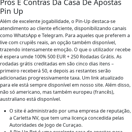
Prós E Contras Da Casa De Apostas
Pin Up
Além de excelente jogabilidade, o Pin-Up destaca-se
atendimento ao cliente eficiente, disponibilizando canais
como WhatsApp e Telegram. Para aqueles que preferem a
live com crupiês reais, an opção também disponível,
trazendo intensamente emoção. O que o utilizador recebe
é espera umde 100% 500 EUR + 250 Rodadas Grátis. As
rodadas grátis creditadas em são cinco dias itens –
primeiro receberá 50, e depois as restantes serão
adicionadas progressivamente taxa. Um link atualizado
para ele está sempre disponível em nosso site. Além disso,
não só americano, mas também europeu (francês),
australiano está disponível.
O site é administrado por uma empresa de reputação,
a Carletta NV, que tem uma licença concedida pelas
Autoridades de Jogo de Curaçao.
A Pin Up Bet é uma excelente casa de apostas para