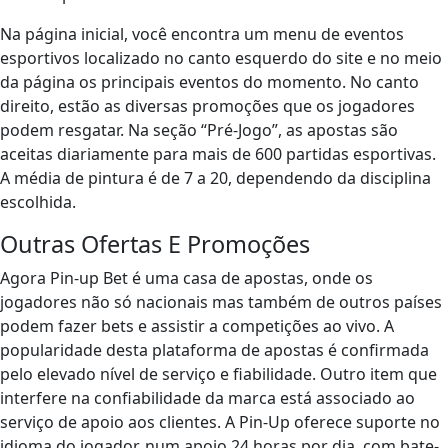
Na página inicial, você encontra um menu de eventos
esportivos localizado no canto esquerdo do site e no meio
da página os principais eventos do momento. No canto
direito, estão as diversas promoções que os jogadores
podem resgatar. Na seção “Pré-Jogo”, as apostas são
aceitas diariamente para mais de 600 partidas esportivas.
A média de pintura é de 7 a 20, dependendo da disciplina
escolhida.
Outras Ofertas E Promoções
Agora Pin-up Bet é uma casa de apostas, onde os
jogadores não só nacionais mas também de outros países
podem fazer bets e assistir a competições ao vivo. A
popularidade desta plataforma de apostas é confirmada
pelo elevado nível de serviço e fiabilidade. Outro item que
interfere na confiabilidade da marca está associado ao
serviço de apoio aos clientes. A Pin-Up oferece suporte no
idioma do jogador, num apoio 24 horas por dia, com bate-