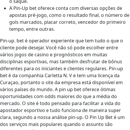
o saque.
A Pin-Up bet oferece conta com diversas opções de
apostas pré-jogo, como o resultado final, o número de
gols marcados, placar correto, vencedor do primeiro
tempo, entre outras.
Pin-up. bet é operador experiente que tem tudo o que o
cliente pode desejar. Você não só pode escolher entre
vários jogos de casino e prognósticos em muitas
disciplinas esportivas, mas também desfrutar de bônus
diferentes para os iniciantes e clientes regulares. Pin-up
bet é da companhia Carletta N. V e tem uma licença da
Curaçao, portanto o site da empresa está disponível em
vários países do mundo. A pin up bet oferece ótimas
oportunidades com odds maiores do que a média do
mercado. O site é todo pensado para facilitar a vida do
apostador esportivo e tudo funciona de maneira super
clara, segundo a nossa análise pin-up. O Pin Up Bet é um
dos serviços mais populares quando o assunto são