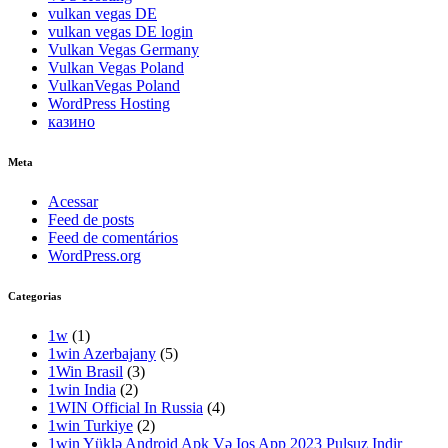
vulkan vegas DE
vulkan vegas DE login
Vulkan Vegas Germany
Vulkan Vegas Poland
VulkanVegas Poland
WordPress Hosting
казино
Meta
Acessar
Feed de posts
Feed de comentários
WordPress.org
Categorias
1w
(1)
1win Azerbajany
(5)
1Win Brasil
(3)
1win India
(2)
1WIN Official In Russia
(4)
1win Turkiye
(2)
1win Yüklə Android Apk Və Ios App 2023 Pulsuz Indir