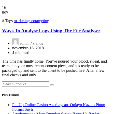
16
nov
# Tags
marketing
seo
targeting
Ways To Analyse Logs Using The File Analyser
admin /
8 anos
novembro 16, 2018
4 min read
The time has finally come. You’ve poured your blood, sweat, and
tears into your most recent content piece, and it’s ready to be
packaged up and sent to the client to be pushed live. After a few
final checks and only…
Posts recentes
Pin Up Online Casino Azerbaycan ️ Onlayn Kazino Pinup
Formal Saytı
Azərbaycanda Mərc Oyunları Şirkəti Baxış Və Rəylər