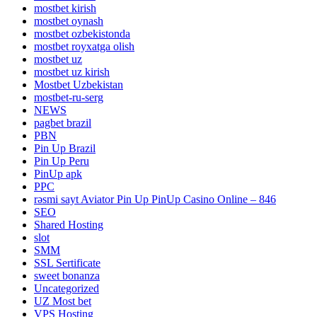
mostbet kirish
mostbet oynash
mostbet ozbekistonda
mostbet royxatga olish
mostbet uz
mostbet uz kirish
Mostbet Uzbekistan
mostbet-ru-serg
NEWS
pagbet brazil
PBN
Pin Up Brazil
Pin Up Peru
PinUp apk
PPC
rəsmi sayt Aviator Pin Up PinUp Casino Online – 846
SEO
Shared Hosting
slot
SMM
SSL Sertificate
sweet bonanza
Uncategorized
UZ Most bet
VPS Hosting