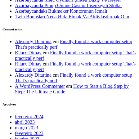
Azərbaycanda Pinup Online Casino Lisenziyalı Slotlar
Azərbaycandakı Bukmeker Kontorunun Icmalı
1win Bonusları Necə Əldə Etmək Və Aktivləşdirmək Olar
Comentários
Alexardy Ditartina
em
Finally found a work computer setup
That’s practically perf
Ritarx Dimay
em
Finally found a work computer setup That’s
practically perf
Ritarx Dimay
em
Finally found a work computer setup That’s
practically perf
Alexardy Ditartina
em
Finally found a work computer setup
That’s practically perf
A WordPress Commenter
em
How to Start a Blog Step by
Step: The Ultimate Guide
Arquivos
fevereiro 2024
abril 2023
março 2023
fevereiro 2023
janeiro 2023