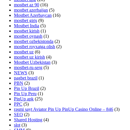
mostbet az 90
(16)
mostbet azerbaijan
(5)
Mostbet Azerbaycan
(16)
mostbet giriş
(9)
Mostbet India
(5)
mostbet kirish
(1)
mostbet oynash
(1)
mostbet ozbekistonda
(2)
mostbet royxatga olish
(2)
mostbet uz
(6)
mostbet uz kirish
(4)
Mostbet Uzbekistan
(3)
mostbet-ru-serg
(5)
NEWS
(3)
pagbet brazil
(1)
PBN
(2)
Pin Up Brazil
(2)
Pin Up Peru
(1)
PinUp apk
(25)
PPC
(5)
rəsmi sayt Aviator Pin Up PinUp Casino Online – 846
(3)
SEO
(2)
Shared Hosting
(4)
slot
(3)