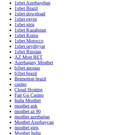
1xbet Azerbaydjan
1xbet Brazil
1xbet download
1xbet egypt
1xbet giriş
1xbet Kazahstan
1xbet Korea
1xbet Morocco
1xbet qeydiyyat
1xbet Russian
AZ Most BET
Azerbajany Mostbet
b1bet apostas
b1bet brazil
Betmotion brazil
casino
Cloud Hosting
Fair Go Casino
India Mostbet
mostbet apk
mostbet az 90
mostbet azerbaijan
Mostbet Azerbaycan
mostbet giriş
Mostbet India