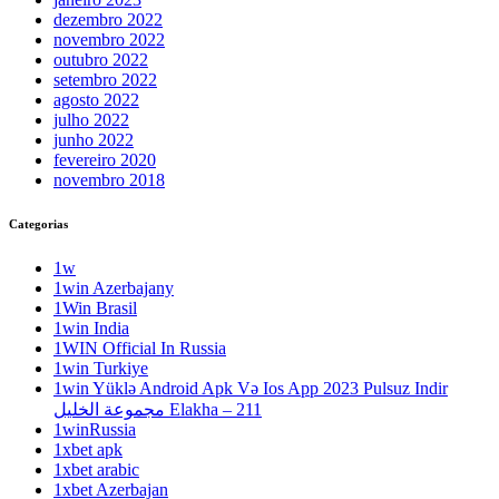
dezembro 2022
novembro 2022
outubro 2022
setembro 2022
agosto 2022
julho 2022
junho 2022
fevereiro 2020
novembro 2018
Categorias
1w
1win Azerbajany
1Win Brasil
1win India
1WIN Official In Russia
1win Turkiye
1win Yüklə Android Apk Və Ios App 2023 Pulsuz Indir
مجموعة الخليل Elakha – 211
1winRussia
1xbet apk
1xbet arabic
1xbet Azerbajan