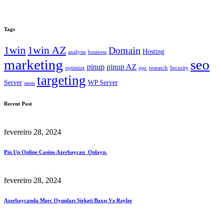
Tags
1win
1win AZ
Domain
Hosting
analysis
business
marketing
seo
pinup
pinup AZ
optimize
ppc
research
Security
targeting
Server
WP Server
smm
Recent Post
fevereiro 28, 2024
Pin Up Online Casino Azerbaycan ️ Onlayn.
fevereiro 28, 2024
Azərbaycanda Mərc Oyunları Şirkəti Baxış Və Rəylər