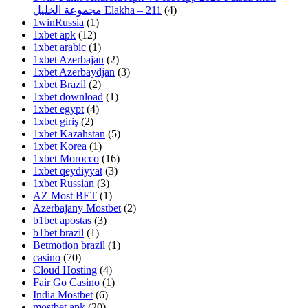
مجموعة الخليل Elakha – 211
(4)
1winRussia
(1)
1xbet apk
(12)
1xbet arabic
(1)
1xbet Azerbajan
(2)
1xbet Azerbaydjan
(3)
1xbet Brazil
(2)
1xbet download
(1)
1xbet egypt
(4)
1xbet giriş
(2)
1xbet Kazahstan
(5)
1xbet Korea
(1)
1xbet Morocco
(16)
1xbet qeydiyyat
(3)
1xbet Russian
(3)
AZ Most BET
(1)
Azerbajany Mostbet
(2)
b1bet apostas
(3)
b1bet brazil
(1)
Betmotion brazil
(1)
casino
(70)
Cloud Hosting
(4)
Fair Go Casino
(1)
India Mostbet
(6)
mostbet apk
(20)